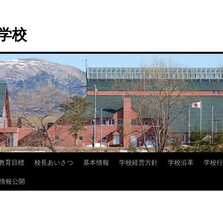
学校
教育目標
校長あいさつ
基本情報
学校経営方針
学校沿革
学校行
情報公開