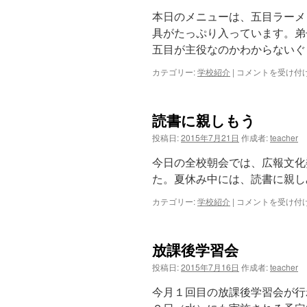
大
本日のメニューは、五目ラーメ
会
具がたっぷり入っています。弟
は
五目が主役なのかわからないぐ
カテゴリー:
学校紹介
|
本
コメントを受け付
日
の
給
読書に親しもう
食
は
投稿日:
2015年7月21日
作成者:
teacher
今日の全校朝会では、広報文化
た。夏休み中には、読書に親し
カテゴリー:
学校紹介
|
読
コメントを受け付
書
に
親
放課後学習会
し
も
投稿日:
2015年7月16日
作成者:
teacher
う
は
今月１回目の放課後学習会が行