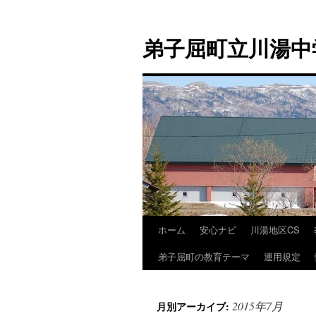
弟子屈町立川湯中
ホーム
安心ナビ
川湯地区CS
コ
弟子屈町の教育テーマ
運用規定
ン
テ
2015年7月
月別アーカイブ:
ン