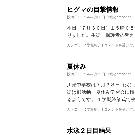
ヒグマの目撃情報
ツ
投稿日:
2015年7月30日
作成者:
teacher
へ
本日（７月３０日）１５時０８
ス
りました。生徒・保護者の皆さ
キ
カテゴリー:
学校紹介
|
ヒ
コメントを受け付
グ
ッ
マ
の
夏休み
プ
目
撃
投稿日:
2015年7月29日
作成者:
teacher
情
報
川湯中学校は７月２８日（火）
は
徒は部活動、夏休み学習会に積
るようです。 １学期終業式で
カテゴリー:
学校紹介
|
夏
コメントを受け付
休
み
は
水泳２日目結果