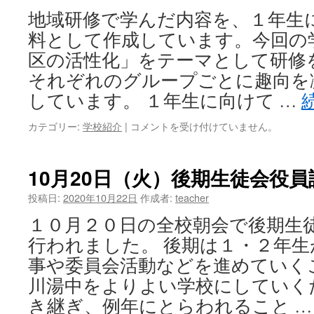
乱
地域研修で学んだ内容を、１年生
用
防
料として作成しています。今回の
止
区の活性化」をテーマとして研修
教
室
それぞれのグループごとに趣向を
は
しています。 １年生に向けて …
カテゴリー:
学校紹介
|
１
コメントを受け付けていません。
０
月
２
10月20日（火）後期生徒会役員
３
日
投稿日:
2020年10月22日
作成者:
teacher
（金）
１０月２０日の全校朝会で後期生
地
域
行われました。 後期は１・２年
研
事や委員会活動などを進めていく
修
発
川湯中をよりよい学校にしていく
表
き継ぎ、例年にとらわれること 
用