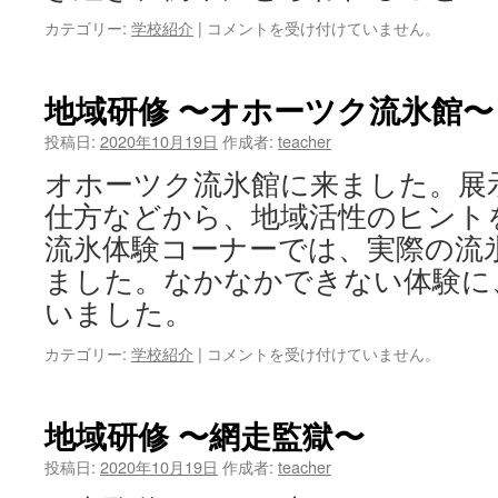
資
カテゴリー:
学校紹介
|
10
コメントを受け付けていません。
料
月
作
20
成
日
地域研修 〜オホーツク流氷館〜
は
（火）
後
投稿日:
2020年10月19日
作成者:
teacher
期
オホーツク流氷館に来ました。展
生
徒
仕方などから、地域活性のヒント
会
流氷体験コーナーでは、実際の流
役
員
ました。なかなかできない体験に
認
いました。
証
式
カテゴリー:
学校紹介
|
地
コメントを受け付けていません。
は
域
研
修
地域研修 〜網走監獄〜
〜
オ
投稿日:
2020年10月19日
作成者:
teacher
ホ