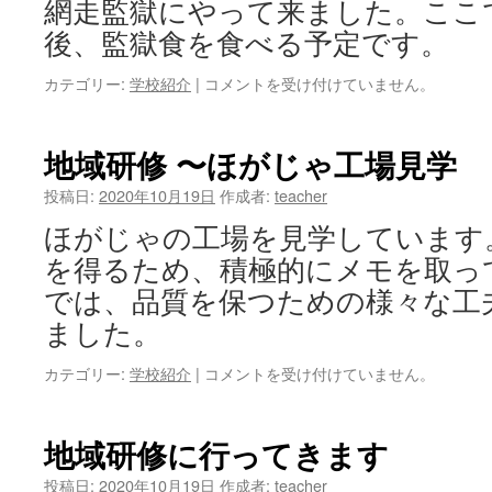
網走監獄にやって来ました。ここ
ー
ツ
後、監獄食を食べる予定です。
ク
流
カテゴリー:
学校紹介
|
地
コメントを受け付けていません。
氷
域
館〜
研
は
修
地域研修 〜ほがじゃ工場見学
〜
網
投稿日:
2020年10月19日
作成者:
teacher
走
ほがじゃの工場を見学しています
監
獄〜
を得るため、積極的にメモを取っ
は
では、品質を保つための様々な工
ました。
カテゴリー:
学校紹介
|
地
コメントを受け付けていません。
域
研
修
地域研修に行ってきます
〜
ほ
投稿日:
2020年10月19日
作成者:
teacher