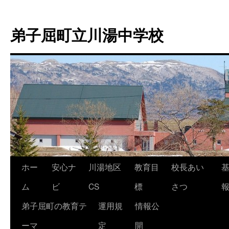
弟子屈町立川湯中学校
ホー
安心ナ
川湯地区
教育目
校長あい
コ
ム
ビ
CS
標
さつ
ン
弟子屈町の教育テ
運用規
情報公
テ
ーマ
定
開
ン