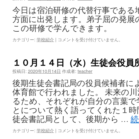
が
今日は宿泊研修の代替行事である地
じ
ゃ
方面に出発します。弟子屈の発展
工
この研修で学んできます。
場
見
カテゴリー:
学校紹介
|
地
コメントを受け付けていません。
学
域
は
研
修
１０月１４日（水）生徒会役員
に
行
投稿日:
2020年10月14日
作成者:
teacher
っ
後期生徒会書記局の役員候補者に
て
き
体育館で行われました。 未来の
ま
るため、それぞれが自分の言葉で
す
は
とについて熱く語ってくれた１時
徒会書記局として、後期から …
カテゴリー:
学校紹介
|
１
コメントを受け付けていません。
０