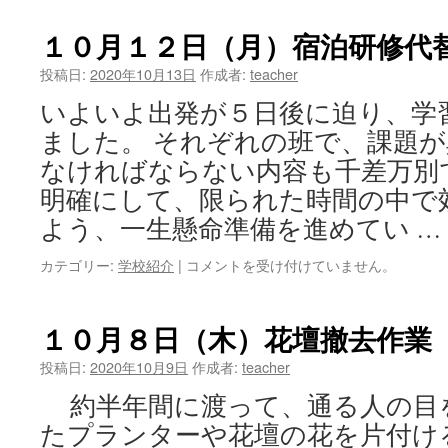
月
１
１０月１２日（月）宿泊研修代
４
日
投稿日:
2020年10月13日
作成者:
teacher
（水）
いよいよ出発が５日後に迫り、学
生
徒
ました。 それぞれの班で、課題
会
なければならない内容も千差万別
役
員
明確にして、限られた時間の中で
所
よう、一生懸命準備を進めてい …
信
表
カテゴリー:
学校紹介
|
１
コメントを受け付けていません。
明
０
演
月
説
１
１０月８日（木）花壇撤去作業
は
２
日
投稿日:
2020年10月9日
作成者:
teacher
（月）
約半年間に渡って、通る人の目
宿
泊
たプランターや花壇の花を片付け
研