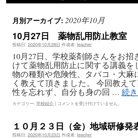
ツ
2020年10月
月別アーカイブ:
へ
10月27日 薬物乱用防止教室
ス
投稿日:
2020年10月28日
作成者:
teacher
キ
10月27日、学校薬剤師さんをお
ッ
けて薬物乱用防止に関する講義を
プ
物の種類や危険性、タバコ・大麻
く教えて頂きました。 今回教え
性を忘れず、自分も身の回 …
続
カテゴリー:
学校紹介
|
10
コメントを受け付けていません。
月
27
日
１０月２３日（金）地域研修発
薬
物
投稿日:
2020年10月23日
作成者:
teacher