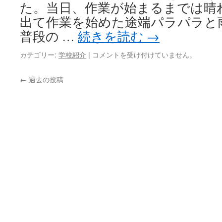
た。当日、作業が始まるまでは晴
修
代
出て作業を始めた途端パラパラと
替
普段の …
続きを読む
→
行
事
カテゴリー:
学校紹介
|
１
コメントを受け付けていません。
総
０
合
月
学
←
過去の投稿
８
習
日
は
（木）
花
壇
撤
去
作
業
は