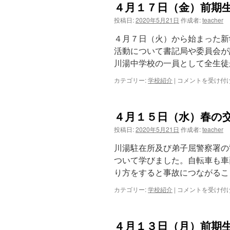
４月１７日（金）前期
日
中
（火）
止
投稿日:
2020年5月21日
作成者:
teacher
１
は
１
４月７日（火）から始まった新
日
活動について書記局や委員会が
ぶ
川湯中学校の一員として全生徒
り
の
カテゴリー:
学校紹介
|
４
コメントを受け付
登
月
校
１
は
７
４月１５日（水）春の
日
（金）
投稿日:
2020年5月21日
作成者:
teacher
前
期
川湯駐在所及び弟子屈警察署の
生
ついて学びました。自転車も車
徒
り方をすると事故につながるこ
総
会
カテゴリー:
学校紹介
|
４
コメントを受け付
は
月
１
５
４月１３日（月）前期
日