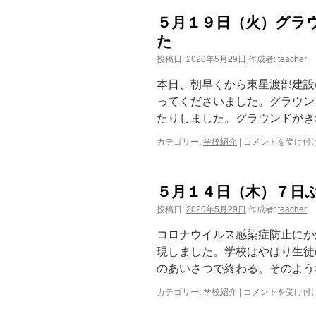
５月１９日（火）グラ
ツ
た
へ
投稿日:
2020年5月29日
作成者:
teacher
ス
本日、朝早くから東星渡部建設
ってくださいました。グラウン
キ
たりしました。グラウンドがき
ッ
カテゴリー:
学校紹介
|
５
コメントを受け付
月
プ
１
９
５月１４日（木）７日
日
（火）
投稿日:
2020年5月29日
作成者:
teacher
グ
ラ
コロナウイルス感染症防止にか
ウ
現しました。学校はやはり生徒
ン
のあいさつで終わる。そのよう
ド
の
カテゴリー:
学校紹介
|
５
コメントを受け付
整
月
備