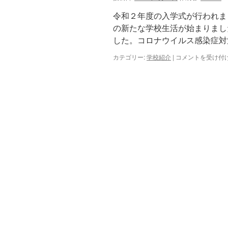
新
式
入
は
令和２年度の入学式が行われま
生
の新たな学校生活が始まりまし
を
した。コロナウイルス感染症対
迎
え
カテゴリー:
学校紹介
|
４
コメントを受け付
る
月
会
７
は
日
（火）
５
人
の
新
入
生
を
迎
え
て
は