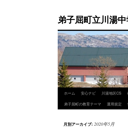
弟子屈町立川湯中
ホーム
安心ナビ
川湯地区CS
コ
弟子屈町の教育テーマ
運用規定
ン
テ
2020年5月
月別アーカイブ:
ン