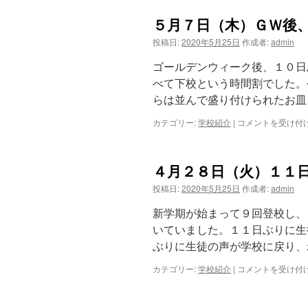
１
作
４
業
５月７日（木）ＧＷ後
日
あ
（木）
り
投稿日:
2020年5月25日
作成者:
admin
７
が
日
と
ゴールデンウィーク後、１０日
ぶ
う
べて下校という時間割でした。
り
ご
らは並んで盛り付けられたお皿
の
さ
登
い
カテゴリー:
学校紹介
|
５
コメントを受け付
校
ま
月
は
し
７
た
日
は
４月２８日（火）１１
（木）
Ｇ
投稿日:
2020年5月25日
作成者:
admin
Ｗ
後、
新学期が始まって９回登校し、
登
いていました。１１日ぶりに生
校
ぶりに生徒の声が学校に戻り、
Ｃ
Ｓ
カテゴリー:
学校紹介
|
４
コメントを受け付
運
月
動
２
会
８
の