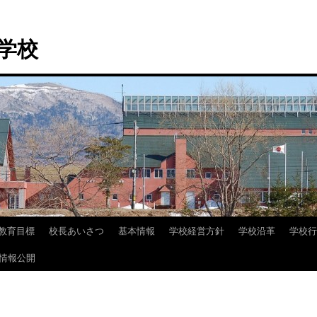
学校
教育目標
校長あいさつ
基本情報
学校経営方針
学校沿革
学校行
情報公開