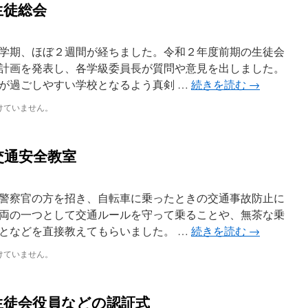
生徒総会
学期、ほぼ２週間が経ちました。令和２年度前期の生徒会
計画を発表し、各学級委員長が質問や意見を出しました。
が過ごしやすい学校となるよう真剣 …
続きを読む
→
けていません。
交通安全教室
警察官の方を招き、自転車に乗ったときの交通事故防止に
両の一つとして交通ルールを守って乗ることや、無茶な乗
となどを直接教えてもらいました。 …
続きを読む
→
けていません。
生徒会役員などの認証式