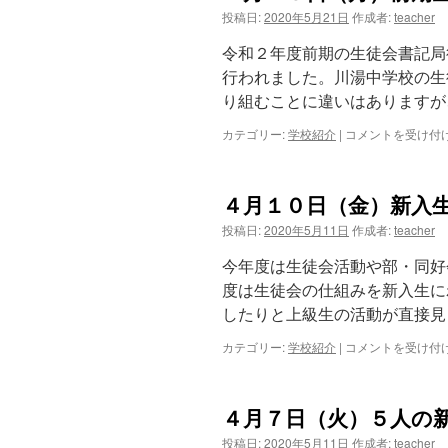
（水）
投稿日:
2020年5月21日
作成者:
teacher
春
の
令和２年度前期の生徒会書記局
交
行われました。川湯中学校の生
通
り組むことに違いはありますが
安
全
カテゴリー:
学校紹介
|
４
コメントを受け付
教
月
室
１
は
３
４月１０日（金）新入
日
（月）
投稿日:
2020年5月11日
作成者:
teacher
前
期
今年度は生徒会活動や部・同好
生
度は生徒会の仕組みを新入生に
徒
したりと上級生の活動が直接見
会
役
カテゴリー:
学校紹介
|
４
コメントを受け付
員
月
な
１
ど
０
の
４月７日（火）５人の
日
認
（金）
証
投稿日:
2020年5月11日
作成者:
teacher