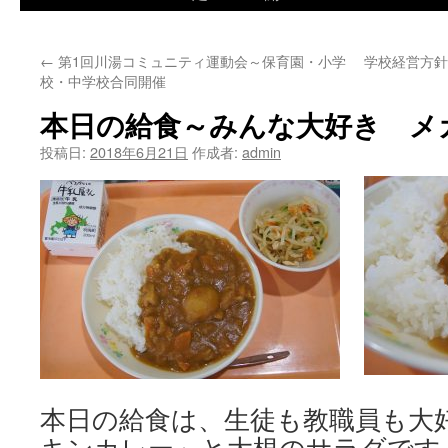
ツ
←
第1回川湯コミュニティ運動会～保育園・小学
学校経営方針N
へ
校・中学校合同開催
ス
本日の給食～みんな大好き メ
キ
投稿日:
2018年6月21日
作成者:
admin
ッ
プ
本日の給食は、生徒も教職員も大