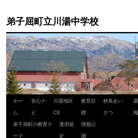
弟子屈町立川湯中学校
ホー
安心ナ
川湯地区
教育目
校長あい
コ
ム
ビ
CS
標
さつ
ン
弟子屈町の教育テ
運用規
情報公
テ
ーマ
定
開
ン