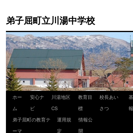
弟子屈町立川湯中学校
ホー
安心ナ
川湯地区
教育目
校長あい
コ
ム
ビ
CS
標
さつ
ン
弟子屈町の教育テ
運用規
情報公
テ
ーマ
定
開
ン