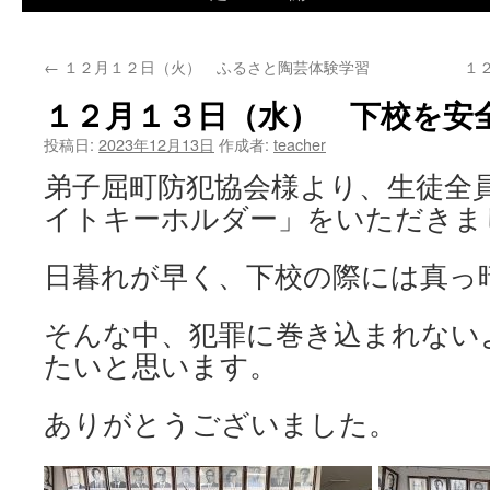
ツ
←
１２月１２日（火） ふるさと陶芸体験学習
１
へ
１２月１３日（水） 下校を安
ス
投稿日:
2023年12月13日
作成者:
teacher
キ
弟子屈町防犯協会様より、生徒全
ッ
イトキーホルダー」をいただきま
プ
日暮れが早く、下校の際には真っ
そんな中、犯罪に巻き込まれない
たいと思います。
ありがとうございました。