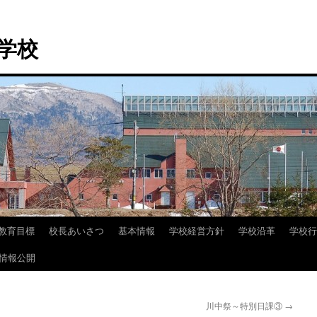
学校
教育目標
校長あいさつ
基本情報
学校経営方針
学校沿革
学校行
情報公開
川中祭～特別日課③
→