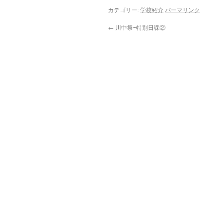
カテゴリー:
学校紹介
パーマリンク
←
川中祭~特別日課②