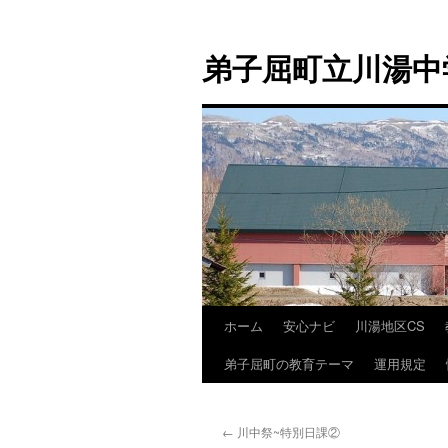
弟子屈町立川湯中
ホーム
安心ナビ
川湯地区CS
コ
弟子屈町の教育テーマ
運用規定
ン
テ
←
川中祭~特別日課②
ン