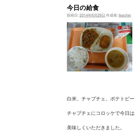
今日の給食
ツ
投稿日:
2014年9月29日
作成者:
teacher
へ
ス
キ
ッ
プ
白米、チャプチェ、ポテトビー
チャプチェにコロッケで今日は
美味しくいただきました。