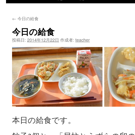
ツ
←
今日の給食
へ
今日の給食
ス
投稿日:
2014年12月22日
作成者:
teacher
キ
ッ
プ
本日の給食です。