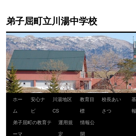
弟子屈町立川湯中学校
ホー
安心ナ
川湯地区
教育目
校長あい
コ
ム
ビ
CS
標
さつ
ン
弟子屈町の教育テ
運用規
情報公
テ
ーマ
定
開
ン