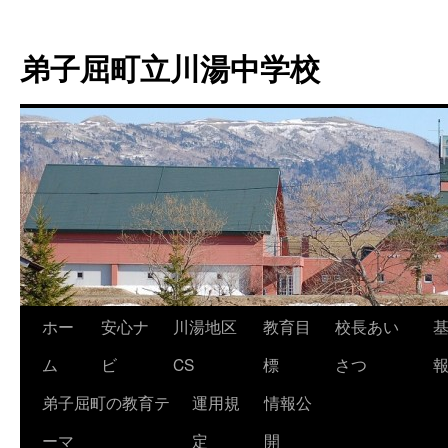
弟子屈町立川湯中学校
ホー
安心ナ
川湯地区
教育目
校長あい
コ
ム
ビ
CS
標
さつ
ン
弟子屈町の教育テ
運用規
情報公
テ
ーマ
定
開
ン