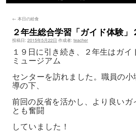
ツ
←
本日の給食
へ
２年生総合学習「ガイド体験」
ス
投稿日:
2015年5月22日
作成者:
teacher
キ
１９日に引き続き、２年生はガイ
ッ
ミュージアム
プ
センターを訪れました。職員の小
導の下、
前回の反省を活かし、より良いガ
とも奮闘
していました！